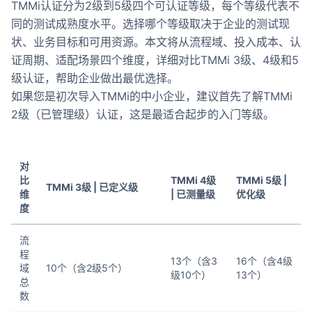
TMMi认证分为2级到5级四个可认证等级，每个等级代表不
同的测试成熟度水平。选择哪个等级取决于企业的测试现
状、业务目标和可用资源。本文将从流程域、投入成本、认
证周期、适配场景四个维度，详细对比TMMi 3级、4级和5
级认证，帮助企业做出最优选择。
如果您是初次导入TMMi的中小企业，建议首先了解
TMMi
2级（已管理级）认证
，这是最适合起步的入门等级。
对
比
TMMi 4级
TMMi 5级 |
TMMi 3级 | 已定义级
维
| 已测量级
优化级
度
流
程
13个（含3
16个（含4级
域
10个（含2级5个）
级10个）
13个）
总
数