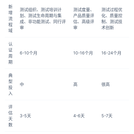
新
测试组织、测试培训计
测试度量、
测试过程优
增
划、测试生命周期与集
产品质量评
化、质量控
流
成、非功能测试、同行评
估、高级评
制、测试技
程
审
审
术创新
域
认
证
6-10个月
10-16个月
16-24个月
周
期
典
型
中
高
很高
投
入
评
估
3-5天
4-6天
5-7天
天
数